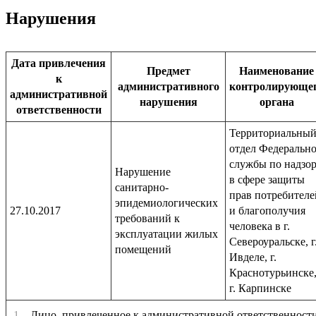
Нарушения
Дата привлечения
Предмет
Наименование
к
административного
контролирующе
административной
нарушения
органа
ответственности
Территориальны
отдел Федеральн
службы по надзо
Нарушение
в сфере защиты
санитарно-
прав потребителе
эпидемиологических
27.10.2017
и благополучия
требований к
человека в г.
эксплуатации жилых
Североуральске, г
помещений
Ивделе, г.
Краснотурьинске
г. Карпинске
1.
Лицо, привлеченное к административной ответственност