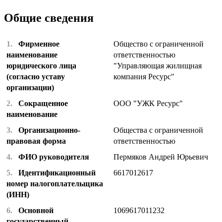
Общие сведения
1.
Фирменное
Общество с ограниченной
наименование
ответственностью
юридического лица
"Управляющая жилищная
(согласно уставу
компания Ресурс"
организации)
2.
Сокращенное
ООО "УЖК Ресурс"
наименование
3.
Организационно-
Общества с ограниченной
правовая форма
ответственностью
4.
ФИО руководителя
Пермяков Андрей Юрьевич
5.
Идентификационный
6617012617
номер налогоплательщика
(ИНН)
6.
Основной
1069617011232
государственный