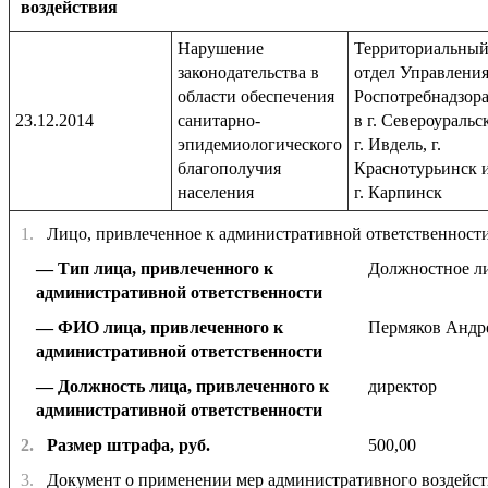
воздействия
Нарушение
Территориальны
законодательства в
отдел Управлени
области обеспечения
Роспотребнадзор
23.12.2014
санитарно-
в г. Североуральс
эпидемиологического
г. Ивдель, г.
благополучия
Краснотурьинск 
населения
г. Карпинск
1.
Лицо, привлеченное к административной ответственност
Тип лица, привлеченного к
Должностное л
административной ответственности
ФИО лица, привлеченного к
Пермяков Андр
административной ответственности
Должность лица, привлеченного к
директор
административной ответственности
2.
Размер штрафа, руб.
500,00
3.
Документ о применении мер административного воздейст