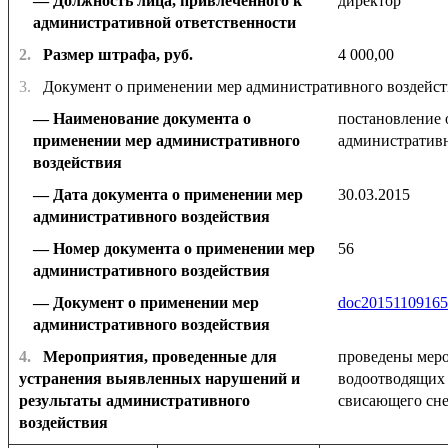
Должность лица, привлеченного к
директор
административной ответственности
2.
Размер штрафа, руб.
4 000,00
3.
Документ о применении мер административного воздейст
Наименование документа о
постановление 
применении мер административного
административн
воздействия
Дата документа о применении мер
30.03.2015
административного воздействия
Номер документа о применении мер
56
административного воздействия
Документ о применении мер
doc20151109165
административного воздействия
4.
Мероприятия, проведенные для
проведены меро
устранения выявленных нарушений и
водоотводящих
результаты административного
свисающего снег
воздействия