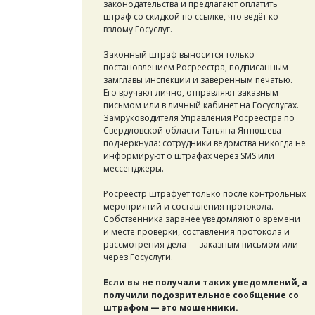
законодательства и предлагают оплатить
штраф со скидкой по ссылке, что ведёт ко
взлому Госуслуг.
Законный штраф выносится только
постановлением Росреестра, подписанным
замглавы инспекции и заверенным печатью.
Его вручают лично, отправляют заказным
письмом или в личный кабинет на Госуслугах.
Замруководителя Управления Росреестра по
Свердловской области Татьяна Янтюшева
подчеркнула: сотрудники ведомства никогда не
информируют о штрафах через SMS или
мессенджеры.
Росреестр штрафует только после контрольных
мероприятий и составления протокола.
Собственника заранее уведомляют о времени
и месте проверки, составления протокола и
рассмотрения дела — заказным письмом или
через Госуслуги.
Если вы не получали таких уведомлений, а
получили подозрительное сообщение со
штрафом — это мошенники.