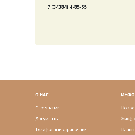
+7 (34384) 4-85-55
О НАС
ИНФО
О компании
Новос
Документы
Ж
илфо
Телефонный справочник
П
ланы